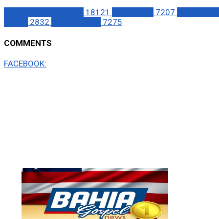
Notícias Corporativas
18121
ECONOMIA
7207
EMPREEND
ESTAR
2832
TECNOLOGIA
7275
COMMENTS
FACEBOOK: