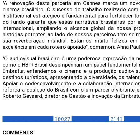
"A renovação desta parceria em Cannes marca um novo 
cinema brasileiro. O sucesso do trabalho realizado co
institucional estratégico é fundamental para fortalecer t
do fundo garante que essas narrativas brasileiras por 
internacional, ampliando o alcance global da nossa p
histórias potentes ao lado de nossos parceiros tem se 
sua reverberação mundial. Estamos muito felizes em 
excelência em cada roteiro apoiado", comemora Anna Paula
"O audiovisual brasileiro é uma poderosa expressão da nos
como o HBF+Brasil desempenham um papel fundamental no 
Embratur, entendemos o cinema e a produção audiovi
destinos turísticos, apresentando a diversidade, os talent
Apoiar o codesenvolvimento e a colaboração internacion
reforça a posição do Brasil como um parceiro vibrante e 
Roberto Gevaerd, diretor de Gestão e Inovação da Embratu
Notícias Corporativas
18027
COMUNICAÇÃO
2141
ECON
COMMENTS