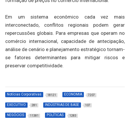
formação de preços no comércio internacional.
Em um sistema econômico cada vez mais
interconectado, conflitos regionais podem gerar
repercussões globais. Para empresas que operam no
comércio internacional, capacidade de antecipação,
análise de cenário e planejamento estratégico tornam-
se fatores determinantes para mitigar riscos e
preservar competitividade.
Notícias Corporativas
ECONOMIA
18121
7207
EXECUTIVO
INDÚSTRIAS DE BASE
281
107
NEGÓCIOS
POLÍTICAS
11381
1283