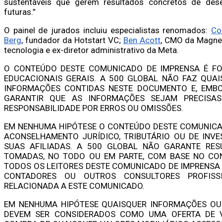
sustentáveis que gerem resultados concretos de dese
futuras.”
O painel de jurados incluiu especialistas renomados:
Co
Berg
, fundador da Hotstart VC;
Ben Acott
, CMO da Magne
tecnologia e ex-diretor administrativo da Meta.
O CONTEÚDO DESTE COMUNICADO DE IMPRENSA É FO
EDUCACIONAIS GERAIS. A 500 GLOBAL NÃO FAZ QUA
INFORMAÇÕES CONTIDAS NESTE DOCUMENTO E, EMB
GARANTIR QUE AS INFORMAÇÕES SEJAM PRECISAS
RESPONSABILIDADE POR ERROS OU OMISSÕES.
EM NENHUMA HIPÓTESE O CONTEÚDO DESTE COMUNICA
ACONSELHAMENTO JURÍDICO, TRIBUTÁRIO OU DE INV
SUAS AFILIADAS. A 500 GLOBAL NÃO GARANTE RES
TOMADAS, NO TODO OU EM PARTE, COM BASE NO CO
TODOS OS LEITORES DESTE COMUNICADO DE IMPRENSA
CONTADORES OU OUTROS CONSULTORES PROFIS
RELACIONADA A ESTE COMUNICADO.
EM NENHUMA HIPÓTESE QUAISQUER INFORMAÇÕES OU
DEVEM SER CONSIDERADOS COMO UMA OFERTA DE V