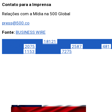
Contato para a Imprensa
Relações com a Mídia na 500 Global
press@500.co
Fonte:
BUSINESS WIRE
Notícias Corporativas
18121
BLOGGING E MÍDIAS SOCIAI
EDUCAÇÃO
2075
ENTRETENIMENTO
2587
INTERNET
481
SOFTWARE
1153
TECNOLOGIA
7275