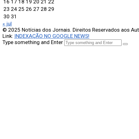
16
17
18
19
20
21
22
23
24
25
26
27
28
29
30
31
« jul
© 2025 Notícias dos Jornais. Direitos Reservados aos Au
Link:
INDEXAÇÃO NO GOOGLE NEWS!
Type something and Enter