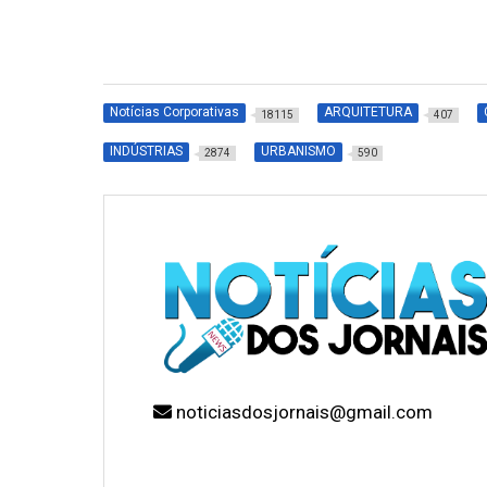
Notícias Corporativas
ARQUITETURA
18115
407
INDÚSTRIAS
URBANISMO
2874
590
noticiasdosjornais@gmail.com