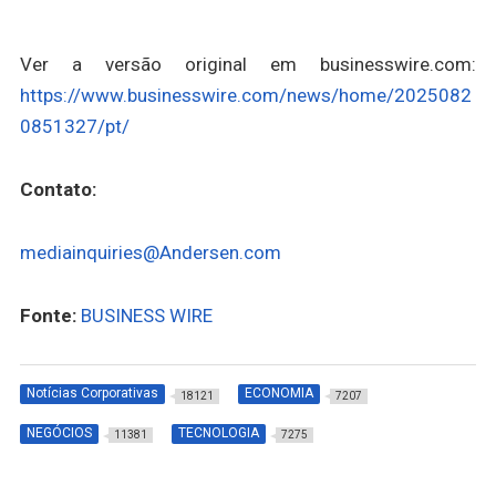
Ver a versão original em businesswire.com:
https://www.businesswire.com/news/home/2025082
0851327/pt/
Contato:
mediainquiries@Andersen.com
Fonte:
BUSINESS WIRE
Notícias Corporativas
ECONOMIA
18121
7207
NEGÓCIOS
TECNOLOGIA
11381
7275