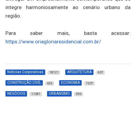
integre harmoniosamente ao cenário urbano da
região.
Para saber mais, basta acessar:
https://www.oriagloriaresidencial.com.br/
Notícias Corporativas
ARQUITETURA
18121
407
CONSTRUÇÃO CIVÍL
ECONOMIA
655
7207
NEGÓCIOS
URBANISMO
11381
590