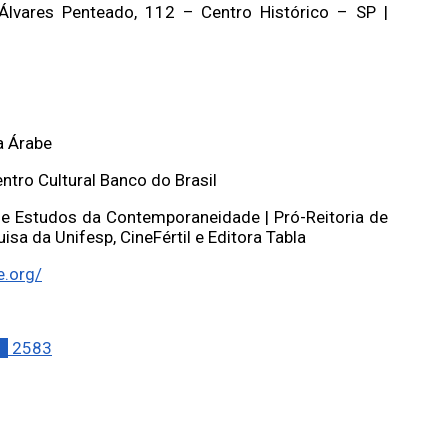
Álvares Penteado, 112 – Centro Histórico – SP |
a Árabe
entro Cultural Banco do Brasil
 de Estudos da Contemporaneidade | Pró-Reitoria de
sa da Unifesp, CineFértil e Editora Tabla
e.org/
O
2583