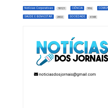
Notícias Corporativas
CIÊNCIA
COMU
18121
996
SAÚDE E BEM-ESTAR
SOCIEDADE
2832
4148
noticiasdosjornais@gmail.com