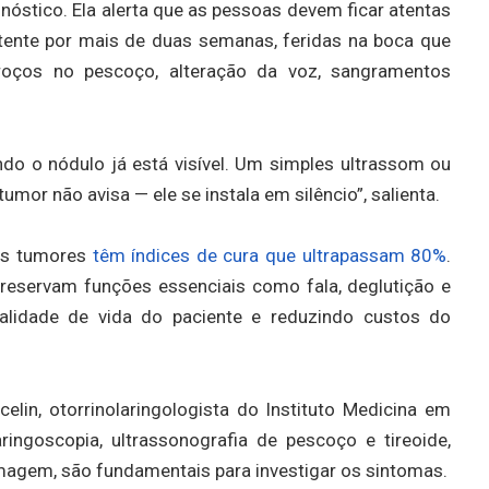
agnóstico. Ela alerta que as pessoas devem ficar atentas
tente por mais de duas semanas, feridas na boca que
caroços no pescoço, alteração da voz, sangramentos
do o nódulo já está visível. Um simples ultrassom ou
or não avisa — ele se instala em silêncio”, salienta.
ses tumores
têm índices de cura que ultrapassam 80%
.
reservam funções essenciais como fala, deglutição e
ualidade de vida do paciente e reduzindo custos do
in, otorrinolaringologista do Instituto Medicina em
ingoscopia, ultrassonografia de pescoço e tireoide,
imagem, são fundamentais para investigar os sintomas.