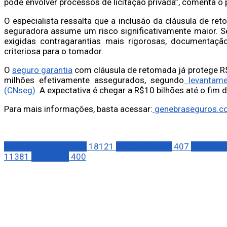
pode envolver processos de licitação privada”, comenta o p
O especialista ressalta que a inclusão da cláusula de re
seguradora assume um risco significativamente maior. 
exigidas contragarantias mais rigorosas, documentaçã
criteriosa para o tomador.
O
seguro garantia
com cláusula de retomada já protege R$
milhões efetivamente assegurados, segundo
levantame
(CNseg)
. A expectativa é chegar a R$10 bilhões até o fim
Para mais informações, basta acessar:
genebraseguros.c
Notícias Corporativas
18121
ARQUITETURA
407
CONSTRU
11381
SEGUROS
400