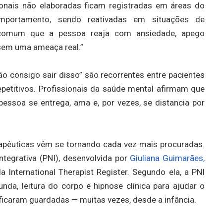
onais não elaboradas ficam registradas em áreas do
mportamento, sendo reativadas em situações de
 comum que a pessoa reaja com ansiedade, apego
sem uma ameaça real.”
 consigo sair disso” são recorrentes entre pacientes
etitivos. Profissionais da saúde mental afirmam que
soa se entrega, ama e, por vezes, se distancia por
rapêuticas vêm se tornando cada vez mais procuradas.
tegrativa (PNI), desenvolvida por
Giuliana Guimarães,
 International Therapist Register. Segundo ela, a PNI
nda, leitura do corpo e hipnose clínica para ajudar o
icaram guardadas — muitas vezes, desde a infância.