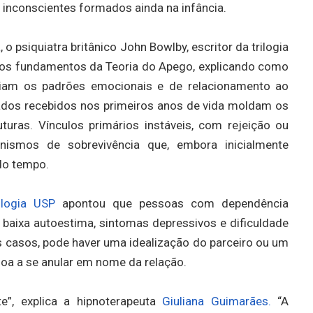
s inconscientes formados ainda na infância.
 psiquiatra britânico John Bowlby, escritor da trilogia
ce os fundamentos da Teoria do Apego, explicando como
nciam os padrões emocionais e de relacionamento ao
ados recebidos nos primeiros anos de vida moldam os
uras. Vínculos primários instáveis, com rejeição ou
ismos de sobrevivência que, embora inicialmente
do tempo.
ologia USP
apontou que pessoas com dependência
baixa autoestima, sintomas depressivos e dificuldade
s casos, pode haver uma idealização do parceiro ou um
soa a se anular em nome da relação.
”, explica a hipnoterapeuta
Giuliana Guimarães.
“A