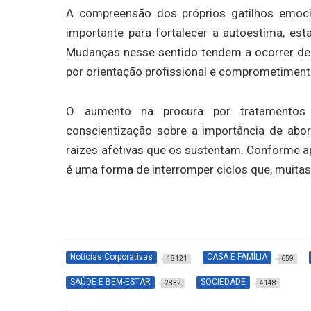
A compreensão dos próprios gatilhos emoc
importante para fortalecer a autoestima, esta
Mudanças nesse sentido tendem a ocorrer d
por orientação profissional e comprometiment
O aumento na procura por tratamentos
conscientização sobre a importância de ab
raízes afetivas que os sustentam. Conforme a
é uma forma de interromper ciclos que, muita
Notícias Corporativas
CASA E FAMÍLIA
18121
659
SAÚDE E BEM-ESTAR
SOCIEDADE
2832
4148