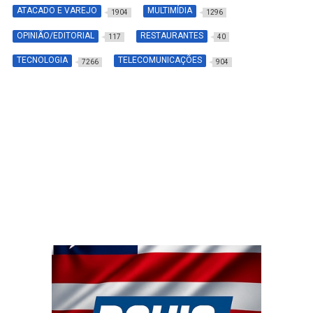
ATACADO E VAREJO
MULTIMÍDIA
1904
1296
OPINIÃO/EDITORIAL
RESTAURANTES
117
40
TECNOLOGIA
TELECOMUNICAÇÕES
7266
904