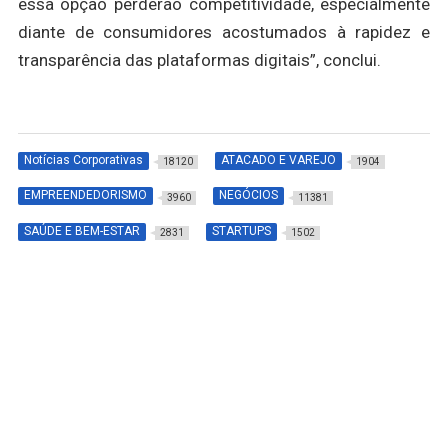
essa opção perderão competitividade, especialmente
diante de consumidores acostumados à rapidez e
transparência das plataformas digitais”, conclui.
Notícias Corporativas
ATACADO E VAREJO
18120
1904
EMPREENDEDORISMO
NEGÓCIOS
3960
11381
SAÚDE E BEM-ESTAR
STARTUPS
2831
1502