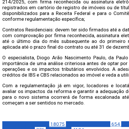
214/2025, com firma reconhecida ou assinatura eletrô
registrados em cartório de registro de imóveis ou de tí
disponibilizados para a Receita Federal e para o Comit
conforme regulamentação específica;
Contratos Residenciais: devem ter sido firmados até a d
com comprovação por firma reconhecida, assinatura el
até o último dia do mês subsequente ao do primeiro m
aplicada até o prazo final do contrato ou até 31 de dezem
O especialista, Diogo Arão Nascimento Paulo, da Paul
importância de uma análise criteriosa antes de optar po
operações e os impactos tributários envolvidos. A ades
créditos de IBS e CBS relacionados ao imóvel e veda a utili
Com a regulamentação já em vigor, locadores e locatá
avaliar os impactos da reforma e garantir a adequação de
para o novo sistema ocorrerá de forma escalonada até
começam a ser sentidos no mercado.
Notícias Corporativas
18075
CONSTRUÇÃO CIVÍL
654
EC