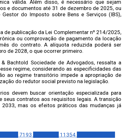
nica válida. Além disso, é necessário que sejam
tulos e documentos até 31 de dezembro de 2025, ou
ê Gestor do Imposto sobre Bens e Serviços (IBS),
ata de publicação da Lei Complementar nº 214/2025,
etrônica ou comprovação de pagamento da locação
ês do contrato. A alíquota reduzida poderá ser
bro de 2028, o que ocorrer primeiro.
o & Bachtold Sociedade de Advogados, ressalta a
r esse regime, considerando as especificidades das
ão ao regime transitório impede a apropriação de
zação do redutor social previsto na legislação.
rios devem buscar orientação especializada para
 seus contratos aos requisitos legais. A transição
 2033, mas os efeitos práticos das mudanças já
ONOMIA
7193
NEGÓCIOS
11354
RELAÇÕES COM