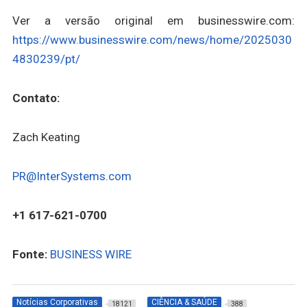
Ver a versão original em businesswire.com:
https://www.businesswire.com/news/home/2025030
4830239/pt/
Contato:
Zach Keating
PR@InterSystems.com
+1 617-621-0700
Fonte:
BUSINESS WIRE
Notícias Corporativas
CIÊNCIA & SAÚDE
18121
388