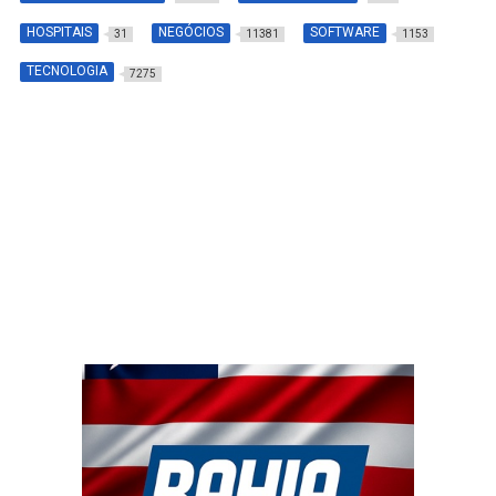
HOSPITAIS
NEGÓCIOS
SOFTWARE
31
11381
1153
TECNOLOGIA
7275