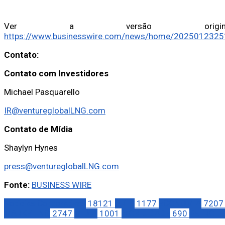
Ver a versão original 
https://www.businesswire.com/news/home/2025012325
Contato:
Contato com Investidores
Michael Pasquarello
IR@ventureglobalLNG.com
Contato de Mídia
Shaylyn Hynes
press@ventureglobalLNG.com
Fonte:
BUSINESS WIRE
Notícias Corporativas
18121
ARTE
1177
ECONOMIA
7207
MARKETING
2747
MÍDIA
1001
MOBILIDADE
690
PETRÓLE