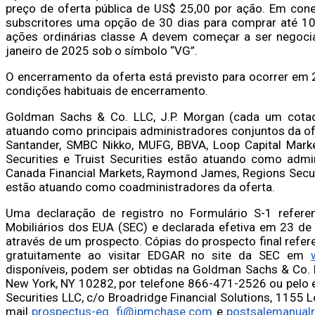
preço de oferta pública de US$ 25,00 por ação. Em con
subscritores uma opção de 30 dias para comprar até 10.
ações ordinárias classe A devem começar a ser negoci
janeiro de 2025 sob o símbolo “VG”.
O encerramento da oferta está previsto para ocorrer em 
condições habituais de encerramento.
Goldman Sachs & Co. LLC, J.P. Morgan (cada um cotad
atuando como principais administradores conjuntos da ofer
Santander, SMBC Nikko, MUFG, BBVA, Loop Capital Market
Securities e Truist Securities estão atuando como admi
Canada Financial Markets, Raymond James, Regions Secur
estão atuando como coadministradores da oferta.
Uma declaração de registro no Formulário S-1 refere
Mobiliários dos EUA (SEC) e declarada efetiva em 23 de 
através de um prospecto. Cópias do prospecto final refer
gratuitamente ao visitar EDGAR no site da SEC em
disponíveis, podem ser obtidas na Goldman Sachs & Co. L
New York, NY 10282, por telefone 866-471-2526 ou pelo 
Securities LLC, c/o Broadridge Financial Solutions, 1155
mail
prospectus-eq_fi@jpmchase.com
e
postsalemanual