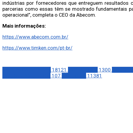
indústrias por fornecedores que entreguem resultados co
parcerias como essas têm se mostrado fundamentais par
operacional”, completa o CEO da Abecom.
Mais informações:
https://www.abecom.com.br/
https://www.timken.com/pt-br/
Notícias Corporativas
18121
ENGENHARIA
1300
INDÚSTR
INDÚSTRIAS DE BASE
107
NEGÓCIOS
11381