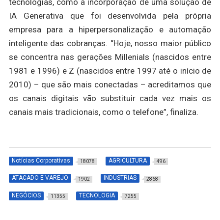
tecnologias, como a incorporação de uma solução de
IA Generativa que foi desenvolvida pela própria
empresa para a hiperpersonalização e automação
inteligente das cobranças. “Hoje, nosso maior público
se concentra nas gerações Millenials (nascidos entre
1981 e 1996) e Z (nascidos entre 1997 até o início de
2010) – que são mais conectadas – acreditamos que
os canais digitais vão substituir cada vez mais os
canais mais tradicionais, como o telefone”, finaliza.
Notícias Corporativas
AGRICULTURA
18078
496
ATACADO E VAREJO
INDÚSTRIAS
1902
2868
NEGÓCIOS
TECNOLOGIA
11355
7255