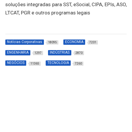
soluções integradas para SST, eSocial, CIPA, EPIs, ASO,
LTCAT, PGR e outros programas legais
Notícias Corporativas
ECONOMIA
18095
7201
ENGENHARIA
INDÚSTRIAS
1297
2870
NEGÓCIOS
TECNOLOGIA
11365
7260