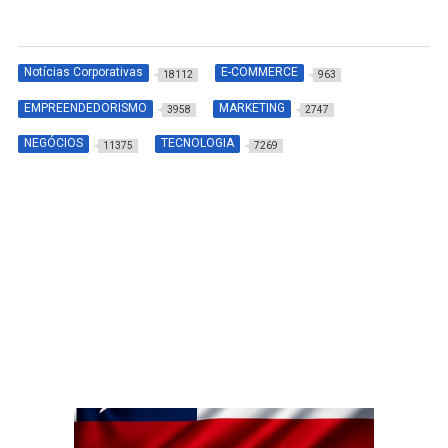
Notícias Corporativas
E-COMMERCE
18112
963
EMPREENDEDORISMO
MARKETING
3958
2747
NEGÓCIOS
TECNOLOGIA
11375
7269