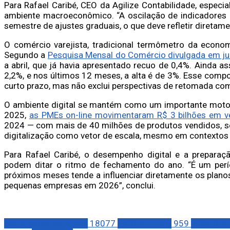
Para Rafael Caribé, CEO da Agilize Contabilidade, espec
ambiente macroeconômico. “A oscilação de indicadores 
semestre de ajustes graduais, o que deve refletir direta
O comércio varejista, tradicional termômetro da econo
Segundo a
Pesquisa Mensal do Comércio divulgada em ju
a abril, que já havia apresentado recuo de 0,4%. Ainda
2,2%, e nos últimos 12 meses, a alta é de 3%. Esse comp
curto prazo, mas não exclui perspectivas de retomada co
O ambiente digital se mantém como um importante motor
2025,
as PMEs on-line movimentaram R$ 3 bilhões em 
2024 — com mais de 40 milhões de produtos vendidos, s
digitalização como vetor de escala, mesmo em contexto
Para Rafael Caribé, o desempenho digital e a preparaç
podem ditar o ritmo de fechamento do ano. “É um per
próximos meses tende a influenciar diretamente os plan
pequenas empresas em 2026”, conclui.
Notícias Corporativas
18077
E-COMMERCE
959
ECONOMI