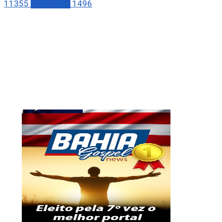
11355
STARTUPS
1496