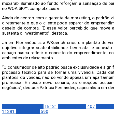
muxarabi iluminado ao fundo reforçam a sensação de pert
no WOA SKY”, completa Luisa.
Ainda de acordo com a gerente de marketing, o padrão vis
diretamente o que o cliente pode esperar do empreendim
desejo de compra. ‘É esse valor percebido que move a
sustenta o investimento”, destaca.
Já em Florianópolis, a WKoerich criou um plantão de v
objetivo integrar sustentabilidade, bem-estar e conexã
espaço busca refletir o conceito do empreendimento, co
ambientes de relaxamento.
“O consumidor de alto padrão busca exclusividade e signi
processo técnico para se tornar uma vivência. Cada de
plantões de vendas, não se vende apenas um apartamento
promessa. E nesse novo cenário, as emoções ocupa
negócios”, destaca Patrícia Fernandes, especialista em de
Notícias Corporativas
18121
ARQUITETURA
407
CONSTRU
11381
URBANISMO
590