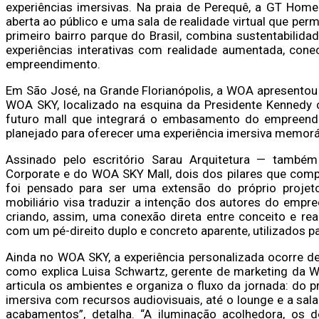
experiências imersivas. Na praia de Perequê, a GT Hom
aberta ao público e uma sala de realidade virtual que perm
primeiro bairro parque do Brasil, combina sustentabilid
experiências interativas com realidade aumentada, conec
empreendimento.
Em São José, na Grande Florianópolis, a WOA apresento
WOA SKY, localizado na esquina da Presidente Kennedy c
futuro mall que integrará o embasamento do empreendi
planejado para oferecer uma experiência imersiva memorá
Assinado pelo escritório Sarau Arquitetura — tamb
Corporate e do WOA SKY Mall, dois dos pilares que co
foi pensado para ser uma extensão do próprio projeto.
mobiliário visa traduzir a intenção dos autores do empr
criando, assim, uma conexão direta entre conceito e rea
com um pé-direito duplo e concreto aparente, utilizados 
Ainda no WOA SKY, a experiência personalizada ocorre de
como explica Luisa Schwartz, gerente de marketing da W
articula os ambientes e organiza o fluxo da jornada: do 
imersiva com recursos audiovisuais, até o lounge e a sal
acabamentos”, detalha. “A iluminação acolhedora, os 