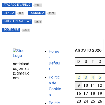
ATACADO E VAREJO
1904
CIÊNCIA
ECONOMIA
996
7207
SAÚDE E BEM-ESTAR
2832
SOCIEDADE
4148
AGOSTO 2026
Home
-
D
S
T
Q
Defaul
noticiasd
osjornais
t
@gmail.c
Polític
2
3
4
5
om
a de
9
10
11
12
Cookie
16
17
18
19
s
23
24
25
26
Polític