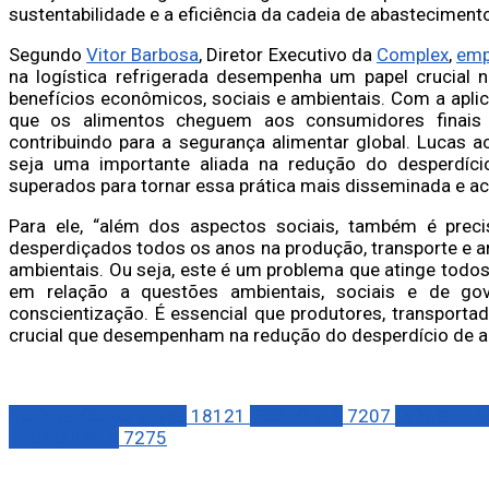
sustentabilidade e a eficiência da cadeia de abastecimento
Segundo
Vitor Barbosa
, Diretor Executivo da
Complex
,
emp
na logística refrigerada desempenha um papel crucial 
benefícios econômicos, sociais e ambientais. Com a aplic
que os alimentos cheguem aos consumidores finais 
contribuindo para a segurança alimentar global. Lucas ac
seja uma importante aliada na redução do desperdíci
superados para tornar essa prática mais disseminada e ace
Para ele, “além dos aspectos sociais, também é preci
desperdiçados todos os anos na produção, transporte e 
ambientais. Ou seja, este é um problema que atinge todo
em relação a questões ambientais, sociais e de gove
conscientização. É essencial que produtores, transporta
crucial que desempenham na redução do desperdício de al
Notícias Corporativas
18121
ECONOMIA
7207
INDÚSTRIA
TECNOLOGIA
7275