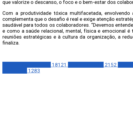
que valorize o descanso, o foco e o bem-estar dos colab
Com a produtividade tóxica multifacetada, envolvendo a
complementa que o desafio é real e exige atenção estratég
saudável para todos os colaboradores. “Devemos entende
e como a saúde relacional, mental, física e emocional 
reuniões estratégicas e à cultura da organização, a reduç
finaliza.
Notícias Corporativas
18121
COMUNICAÇÃO
2152
ECON
POLÍTICAS
1283