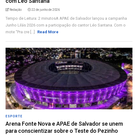
com Léo Santana
Redação
22 de junho de 2026
Tempo de Leitura: 2 minutosA APAE de Salvador lançou a campanha
Junho Lilás 2026 com a participação do cantor Léo Santana. Com o
mote “Pra cre [...]
Read More
ESPORTE
Arena Fonte Nova e APAE de Salvador se unem
para conscientizar sobre o Teste do Pezinho