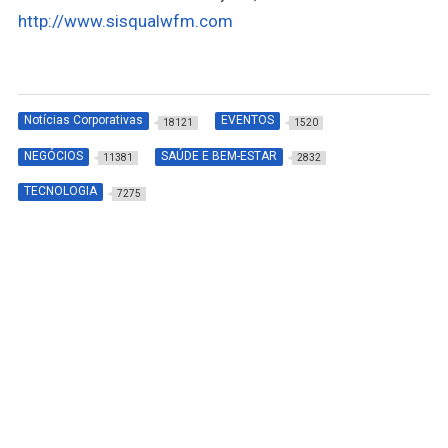
http://www.sisqualwfm.com
Notícias Corporativas
EVENTOS
18121
1520
NEGÓCIOS
SAÚDE E BEM-ESTAR
11381
2832
TECNOLOGIA
7275